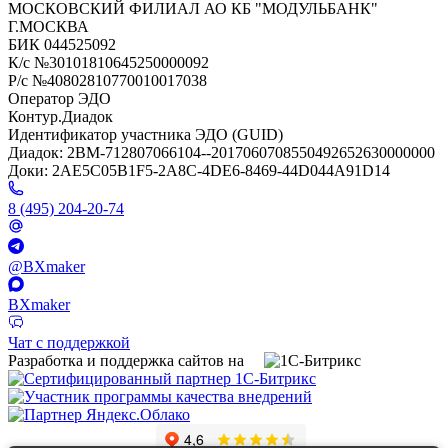
МОСКОВСКИЙ ФИЛИАЛ АО КБ "МОДУЛЬБАНК"
Г.МОСКВА
БИК 044525092
К/с №30101810645250000092
Р/с №40802810770010017038
Оператор ЭДО
Контур.Диадок
Идентификатор участника ЭДО (GUID)
Диадок: 2BM-712807066104--2017060708550492652630000000
Доки: 2AE5C05B1F5-2A8C-4DE6-8469-44D044A91D14
8 (495) 204-20-74
@BXmaker
BXmaker
Чат с поддержкой
Разработка и поддержка сайтов на