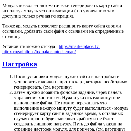
Модуль позволяет автоматически генерировать карту сайта
используя модуль seo оптимизации ( по умолчанию там
доступна только ручная генерация).
Также api модуль позволяет расширить карту сайта своими
ссылками, добавить свой файл с ссылками на определенные
страниц.
Установить можно отсюда -
https://marketplace.1c-
bitrix.ru/solutions/bxmaker.autositemap/
Настройка
После установки модуля нужно зайти в настройки и
установить галочки напротив карт, которые необходимо
генерировать. (см. картинку)
Затем нужно добавить фоновое задание, через панель
управления хостингом. Нужно указать ежеминутное
выполнение файла. Не нужно переживать что
выполнение каждую минуту будет выполняться - модуль
сгенерирует карту сайт в заданное время, в остальных
случаях просто будет завершать работу и не будет
создавать лишнюю нагрузку. Путь до файла указан на
странице настроек модуля, для примера. (см. картинку)