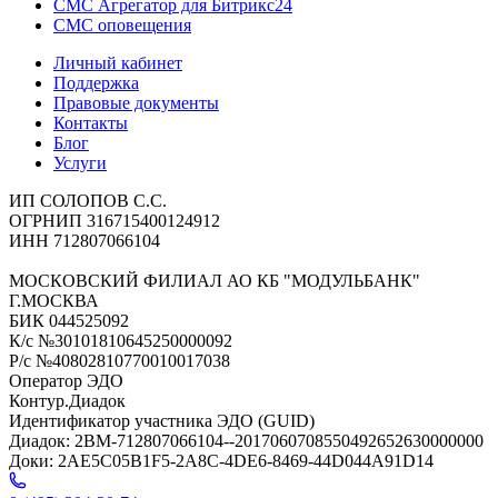
СМС Агрегатор для Битрикс24
СМС оповещения
Личный кабинет
Поддержка
Правовые документы
Контакты
Блог
Услуги
ИП СОЛОПОВ С.С.
ОГРНИП 316715400124912
ИНН 712807066104
МОСКОВСКИЙ ФИЛИАЛ АО КБ "МОДУЛЬБАНК"
Г.МОСКВА
БИК 044525092
К/с №30101810645250000092
Р/с №40802810770010017038
Оператор ЭДО
Контур.Диадок
Идентификатор участника ЭДО (GUID)
Диадок: 2BM-712807066104--2017060708550492652630000000
Доки: 2AE5C05B1F5-2A8C-4DE6-8469-44D044A91D14