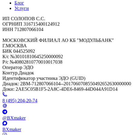
Блог
Услуги
ИП СОЛОПОВ С.С.
ОГРНИП 316715400124912
ИНН 712807066104
МОСКОВСКИЙ ФИЛИАЛ АО КБ "МОДУЛЬБАНК"
Г.МОСКВА
БИК 044525092
К/с №30101810645250000092
Р/с №40802810770010017038
Оператор ЭДО
Контур.Диадок
Идентификатор участника ЭДО (GUID)
Диадок: 2BM-712807066104--2017060708550492652630000000
Доки: 2AE5C05B1F5-2A8C-4DE6-8469-44D044A91D14
8 (495) 204-20-74
@BXmaker
BXmaker