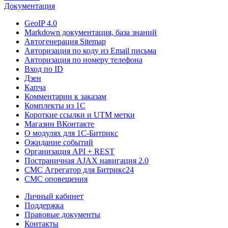
Документация
GeoIP 4.0
Markdown документация, база знаний
Автогенерация Sitemap
Авторизация по коду из Email письма
Авторизация по номеру телефона
Вход по ID
Дзен
Капча
Комментарии к заказам
Комплекты из 1C
Короткие ссылки и UTM метки
Магазин ВКонтакте
О модулях для 1С-Битрикс
Ожидание событий
Организация API + REST
Постраничная AJAX навигация 2.0
СМС Агрегатор для Битрикс24
СМС оповещения
Личный кабинет
Поддержка
Правовые документы
Контакты