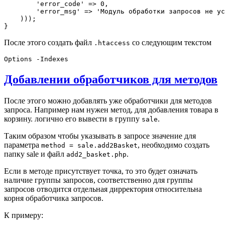
        'error_code' => 0,

        'error_msg' => 'Модуль обработки запросов не ус
    )));

После этого создать файл
со следующим текстом
.htaccess
Добавлении обработчиков для методов
После этого можно добавлять уже обработчики для методов
запроса. Например нам нужен метод, для добавления товара в
корзину. логично его вывести в группу
.
sale
Таким образом чтобы указывать в запросе значение для
параметра
, необходимо создать
method = sale.add2Basket
папку sale и файл
.
add2_basket.php
Если в методе присутствует точка, то это будет означать
наличие группы запросов, соответственно для группы
запросов отводится отдельная дирректория относительна
корня обработчика запросов.
К примеру: