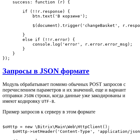
    success: function (r) {

        if (!!r.response) {

            btn.text('В корзине');

            $(document).trigger('changeBasket', r.respo
        }

        else if (!!r.error) {

            console.log('error', r.error.error_msg);   
        }

    }

Запросы в JSON формате
Модуль обрабатывает помимо обычных POST запросов с
перечислением параметров и их значений, еще и вариант
отправки
строки, когда данные уже закодированы и
JSON
имеют кодировку
.
UTF-8
Пример запросов к серверу в этом формате
$oHttp = new \Bitrix\Main\Web\HttpClient();

    $oHttp->setHeader('Content-Type', 'application/json