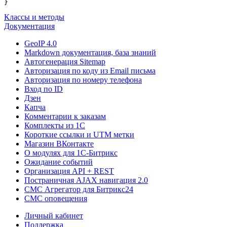
Классы и методы
Документация
GeoIP 4.0
Markdown документация, база знаний
Автогенерация Sitemap
Авторизация по коду из Email письма
Авторизация по номеру телефона
Вход по ID
Дзен
Капча
Комментарии к заказам
Комплекты из 1C
Короткие ссылки и UTM метки
Магазин ВКонтакте
О модулях для 1С-Битрикс
Ожидание событий
Организация API + REST
Постраничная AJAX навигация 2.0
СМС Агрегатор для Битрикс24
СМС оповещения
Личный кабинет
Поддержка