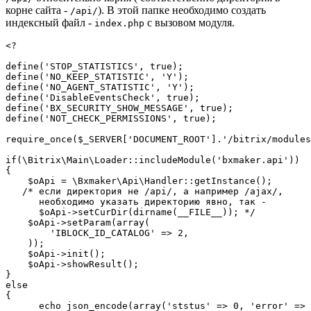
корне сайта -
). В этой папке необходимо создать
/api/
индексный файл -
с вызовом модуля.
index.php
<? 

define('STOP_STATISTICS', true);

define('NO_KEEP_STATISTIC', 'Y');

define('NO_AGENT_STATISTIC', 'Y');

define('DisableEventsCheck', true);

define('BX_SECURITY_SHOW_MESSAGE', true);

define('NOT_CHECK_PERMISSIONS', true);

require_once($_SERVER['DOCUMENT_ROOT'].'/bitrix/modules
if(\Bitrix\Main\Loader::includeModule('bxmaker.api'))

{

    $oApi = \Bxmaker\Api\Handler::getInstance();

   /* если директория не /api/, а например /ajax/, 

      необходимо указать директорию явно, так -

      $oApi->setCurDir(dirname(__FILE__)); */ 

    $oApi->setParam(array(

        'IBLOCK_ID_CATALOG' => 2,

    ));

    $oApi->init();

    $oApi->showResult();

}

else

{

      echo json_encode(array('ststus' => 0, 'error' => 