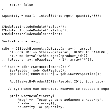
    return false;

}

$quantity = max(1, intval($this->get('quantity')));

CModule::IncludeModule('iblock');

CModule::IncludeModule('catalog');

CModule::IncludeModule('sale');

$arFields = array();

$dbr = CIBlockElement::GetList(array(), array(

    'IBLOCK_ID' => $this->getParam('IBLOCK_ID_CATALOG')
    'ID' => intval($this->get('product_id'))

), false, array('nPageSize' => 1), array('*'));

if ($ob = $dbr->GetNextElement()) {

    $arFields = $ob->GetFields();

    $arFields['PROPERTIES'] = $ob->GetProperties();

    Add2BasketByProductID($arFields['ID'], $quantity);

   // тут можно еще посчитать количество товаров в корз
    $this->setResult(array(

        'msg' => 'Товар успешно добавлен в корзину',

        'basket' => array(),

        'quantity' => $quantity,
