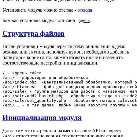
Установить модуль можно отсюда -
отсюда
Базовая установка модуля описана -
здесь
Структура файлов
После установки модуля через систему обновления в демо
режиме или , купив, используя купон, необходимо добавить
папку api в корне сайта, можно назвать иначе и изменить
соответствующие настройки инициализации.
/ - корень сайта

/api/ - директория для обработчиков

/api/index.php  -централизованный обработчик, который о
/api/.htaccess - файл для предотвращения просмотра всей
/api/sale/ - группа методов для работы с магазином, нап
/api/sale/add2_basket.php - обработчик метода sale.add2
/api/sale/set_quantity.php - обработчик метода sale.set
Инициализация модуля
Допустим что вы решили разместить свое API по адресу
относительно корня ( соответственно директория в
/api/