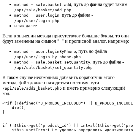
, путь до файла будет таким -
method = sale.basket.add
/api/sale/basket/add.php
, путь до файла -
method = user.login
/api/user/login.php
и так далее.
Если в значении метода присутствуют большие буквы, то они
будут заменены на символ "_" и прописной аналог, например:
, путь до файла -
method = user.loginByPhone
/api/user/login_by_phone.php
, путь до файла -
method = sale.basket.setQuantity
/api/sale/basket/set_quantity.php
В таком случае необходимо добавить обработчик этого
метода, файл должен находиться по этому пути
и иметь примерно следующий
/api/sale/add2_basket.php
код:
<?if (!defined("B_PROLOG_INCLUDED") || B_PROLOG_INCLUDE
    die();

}

if (!$this->get('product_id') || intval($this->get('pro
    $this->setError('Не удалось определить идентификато