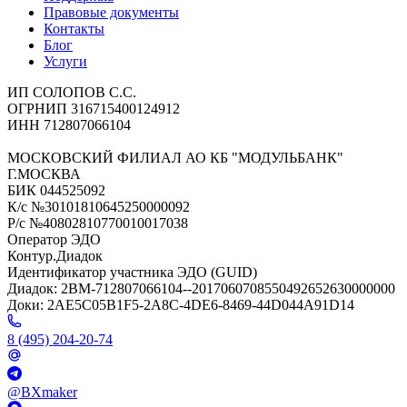
Правовые документы
Контакты
Блог
Услуги
ИП СОЛОПОВ С.С.
ОГРНИП 316715400124912
ИНН 712807066104
МОСКОВСКИЙ ФИЛИАЛ АО КБ "МОДУЛЬБАНК"
Г.МОСКВА
БИК 044525092
К/с №30101810645250000092
Р/с №40802810770010017038
Оператор ЭДО
Контур.Диадок
Идентификатор участника ЭДО (GUID)
Диадок: 2BM-712807066104--2017060708550492652630000000
Доки: 2AE5C05B1F5-2A8C-4DE6-8469-44D044A91D14
8 (495) 204-20-74
@BXmaker