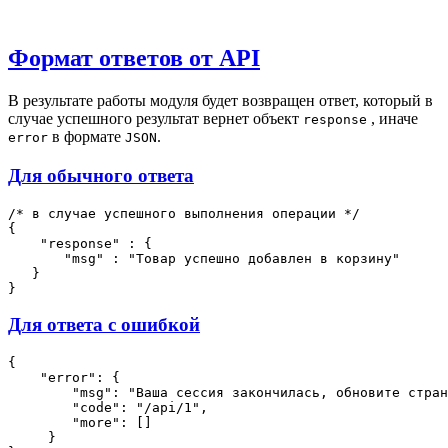
Формат ответов от API
В результате работы модуля будет возвращен ответ, который в
случае успешного результат вернет объект
, иначе
response
в формате
.
error
JSON
Для обычного ответа
/* в случае успешного выполнения операции */

{

    "response" : {

       "msg" : "Товар успешно добавлен в корзину"

   }

Для ответа с ошибкой
{

    "error": {

        "msg": "Ваша сессия закончилась, обновите стран
        "code": "/api/1",

        "more": []

     }     
