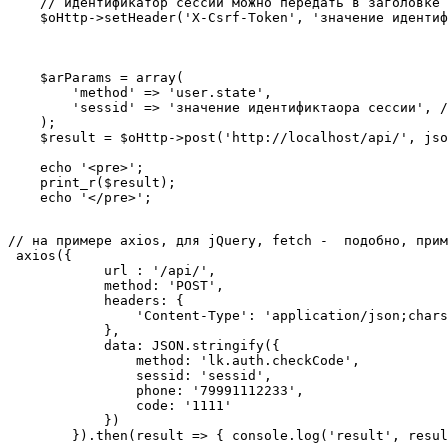
    // идентификатор сессии можно передать в заголовке 
    $oHttp->setHeader('X-Csrf-Token', 'значение идентиф
    $arParams = array(

        'method' => 'user.state',

        'sessid' => 'значение идентификтаора сессии', /
    );

    $result = $oHttp->post('http://localhost/api/', jso
    echo '<pre>';

    print_r($result);

    echo '</pre>';

// на примере axios, для jQuery, fetch -  подобно, прим
 axios({

            url : '/api/',

            method: 'POST',

            headers: {

                'Content-Type': 'application/json;chars
            },

            data: JSON.stringify({

                method: 'lk.auth.checkCode',

                sessid: 'sessid',

                phone: '79991112233',

                code: '1111'

            })

        }).then(result => { console.log('result', resul