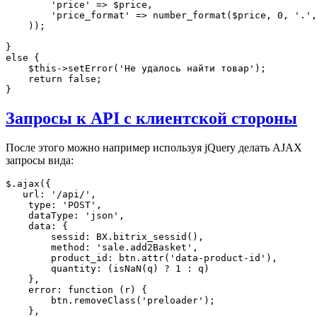
        'price' => $price,

        'price_format' => number_format($price, 0, '.',
    ));

}

else {

    $this->setError('Не удалось найти товар');

    return false;

Запросы к API с клиентской стороны
После этого можно например используя jQuery делать AJAX
запросы вида:
$.ajax({ 

   url: '/api/',

    type: 'POST',

    dataType: 'json',

    data: {

        sessid: BX.bitrix_sessid(),

        method: 'sale.add2Basket',

        product_id: btn.attr('data-product-id'),

        quantity: (isNaN(q) ? 1 : q)

    },

    error: function (r) {

        btn.removeClass('preloader');

    },
