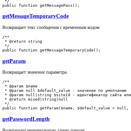
 */

getMessageTemporaryCode
Возвращает текс сообщения с временным кодом
/**

 * @return string

 */

getParam
Возвращает значение параметра
/**

 * @param $name

 * @param null $default_value - значение по умолчанию

 * @param null|string $siteId - идентификатор сайта или
 * @return mixed|string|null

 */

getPasswordLength
Возвращает минимальную длину пароля