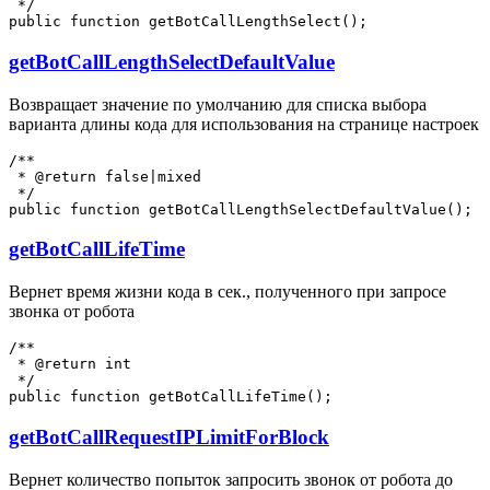
 */

getBotCallLengthSelectDefaultValue
Возвращает значение по умолчанию для списка выбора
варианта длины кода для использования на странице настроек
/**

 * @return false|mixed

 */

getBotCallLifeTime
Вернет время жизни кода в сек., полученного при запросе
звонка от робота
/**

 * @return int

 */

getBotCallRequestIPLimitForBlock
Вернет количество попыток запросить звонок от робота до