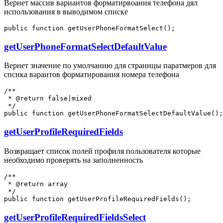
Вернет массив вариантов форматирвоания телефона дял
использования в выводимом списке
getUserPhoneFormatSelectDefaultValue
Вернет значение по умолчанию для страницы паратмеров для
спсика вараитов форматирования номера телефона
/**

 * @return false|mixed

 */

getUserProfileRequiredFields
Возвращает список полей профиля пользователя которые
необходимо проверять на заполненность
/**

 * @return array

 */

getUserProfileRequiredFieldsSelect