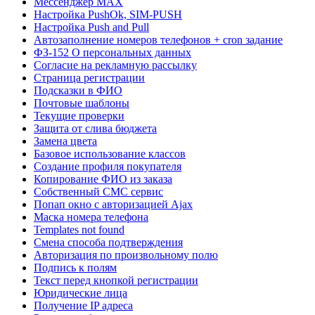
Мессенджер MAX
Настройка PushOk, SIM-PUSH
Настройка Push and Pull
Автозаполнение номеров телефонов + cron задание
ФЗ-152 О персональных данных
Согласие на рекламную рассылку
Страница регистрации
Подсказки в ФИО
Почтовые шаблоны
Текущие проверки
Защита от слива бюджета
Замена цвета
Базовое использование классов
Создание профиля покупателя
Копирование ФИО из заказа
Собственный СМС сервис
Попап окно с авторизацией Ajax
Маска номера телефона
Templates not found
Смена способа подтверждения
Авторизация по произвольному полю
Подпись к полям
Текст перед кнопкой регистрации
Юридические лица
Получение IP адреса