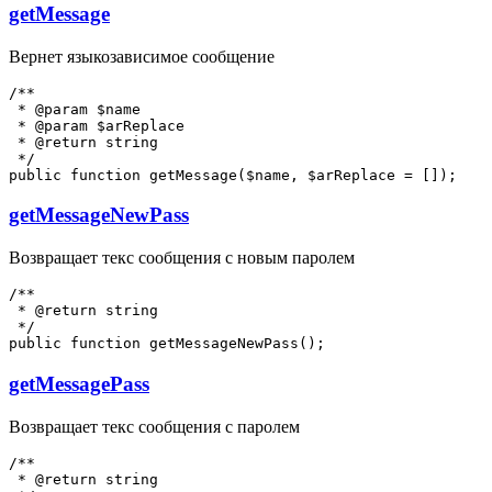
getMessage
Вернет языкозависимое сообщение
/**

 * @param $name

 * @param $arReplace

 * @return string

 */

getMessageNewPass
Возвращает текс сообщения с новым паролем
/**

 * @return string

 */

getMessagePass
Возвращает текс сообщения с паролем
/**

 * @return string
