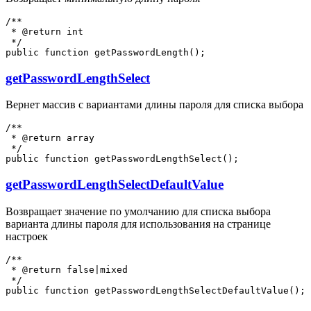
/**

 * @return int

 */

getPasswordLengthSelect
Вернет массив с вариантами длины пароля для списка выбора
/**

 * @return array

 */

getPasswordLengthSelectDefaultValue
Возвращает значение по умолчанию для списка выбора
варианта длины пароля для использования на странице
настроек
/**

 * @return false|mixed

 */
