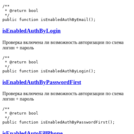
/**

 * @return bool

 */

isEnabledAuthByLogin
Проверка включена ли возможность авторизации по схема
логин + пароль
/**

 * @return bool

 */

isEnabledAuthByPasswordFirst
Проверка включена ли возможность авторизации по схема
логин + пароль
/**

 * @return bool

 */

isEnabledAutoFillPhone