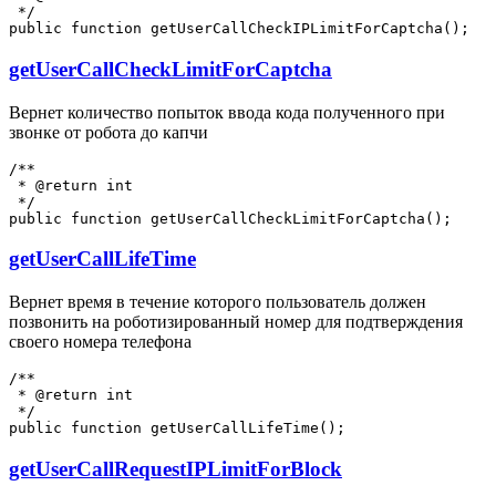
 */

getUserCallCheckLimitForCaptcha
Вернет количество попыток ввода кода полученного при
звонке от робота до капчи
/**

 * @return int

 */

getUserCallLifeTime
Вернет время в течение которого пользователь должен
позвонить на роботизированный номер для подтверждения
своего номера телефона
/**

 * @return int

 */

getUserCallRequestIPLimitForBlock