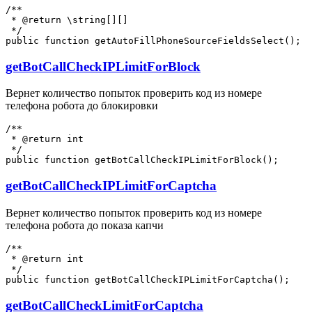
/**

 * @return \string[][]

 */

getBotCallCheckIPLimitForBlock
Вернет количество попыток проверить код из номере
телефона робота до блокировки
/**

 * @return int

 */

getBotCallCheckIPLimitForCaptcha
Вернет количество попыток проверить код из номере
телефона робота до показа капчи
/**

 * @return int

 */

getBotCallCheckLimitForCaptcha