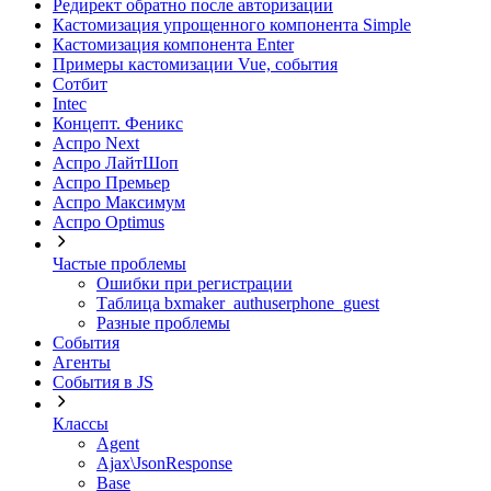
Редирект обратно после авторизации
Кастомизация упрощенного компонента Simple
Кастомизация компонента Enter
Примеры кастомизации Vue, события
Сотбит
Intec
Концепт. Феникс
Аспро Next
Аспро ЛайтШоп
Аспро Премьер
Аспро Максимум
Аспро Optimus
Частые проблемы
Ошибки при регистрации
Таблица bxmaker_authuserphone_guest
Разные проблемы
События
Агенты
События в JS
Классы
Agent
Ajax\JsonResponse
Base