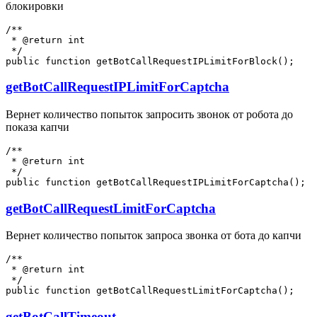
блокировки
/**

 * @return int

 */

getBotCallRequestIPLimitForCaptcha
Вернет количество попыток запросить звонок от робота до
показа капчи
/**

 * @return int

 */

getBotCallRequestLimitForCaptcha
Вернет количество попыток запроса звонка от бота до капчи
/**

 * @return int

 */

getBotCallTimeout