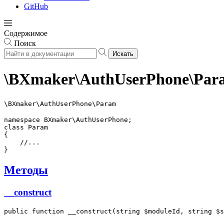
GitHub
Содержимое
Поиск
Искать
\BXmaker\AuthUserPhone\Par
\BXmaker\AuthUserPhone\Param
namespace BXmaker\AuthUserPhone;

class Param

{

    //...

Методы
__construct