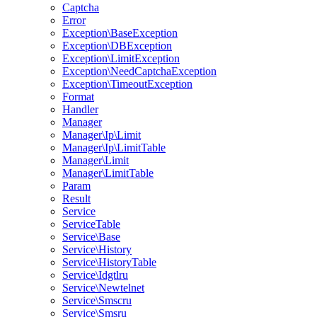
Captcha
Error
Exception\BaseException
Exception\DBException
Exception\LimitException
Exception\NeedCaptchaException
Exception\TimeoutException
Format
Handler
Manager
Manager\Ip\Limit
Manager\Ip\LimitTable
Manager\Limit
Manager\LimitTable
Param
Result
Service
ServiceTable
Service\Base
Service\History
Service\HistoryTable
Service\Idgtlru
Service\Newtelnet
Service\Smscru
Service\Smsru