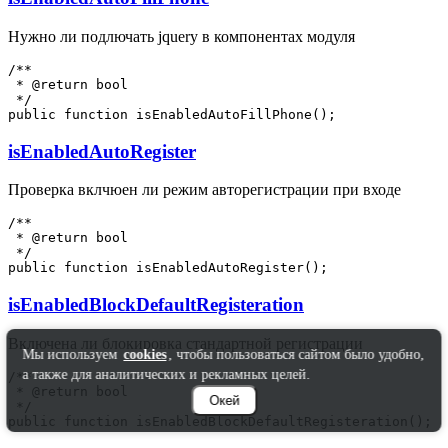
Нужно ли подлючать jquery в компонентах модуля
/**

 * @return bool

 */

isEnabledAutoRegister
Проверка вклчюен ли режим авторегистрации при входе
/**

 * @return bool

 */

isEnabledBlockDefaultRegisteration
Включена ли блокировка стандартной регистрации
Мы используем
cookies
, чтобы пользоваться сайтом было удобно,
а также для аналитических и рекламных целей.
/**

 * @return bool

Окей
 */
