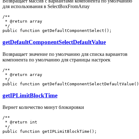
Возвращает массив с вариантами компонента по умолчанию
для использования в SelectBoxFromArray
/**

 * @return array

 */

getDefaultComponentSelectDefaultValue
Возвращает значение по умолчанию для списка вариантов
компонента по умолчанию для страницы настроек
/**

 * @return array

 */

getIPLimitBlockTime
Вернет количество минут блокировки
/**

 * @return int

 */
