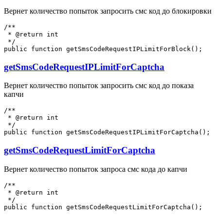
Вернет количество попыток запросить смс код до блокировки
/**

 * @return int

 */

getSmsCodeRequestIPLimitForCaptcha
Вернет количество попыток запросить смс код до показа
капчи
/**

 * @return int

 */

getSmsCodeRequestLimitForCaptcha
Вернет количество попыток запроса смс кода до капчи
/**

 * @return int

 */
