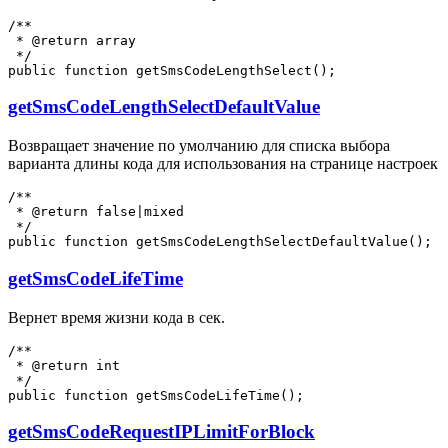
/**

 * @return array

 */

getSmsCodeLengthSelectDefaultValue
Возвращает значение по умолчанию для списка выбора
варианта длины кода для использования на странице настроек
/**

 * @return false|mixed

 */

getSmsCodeLifeTime
Вернет время жизни кода в сек.
/**

 * @return int

 */

getSmsCodeRequestIPLimitForBlock