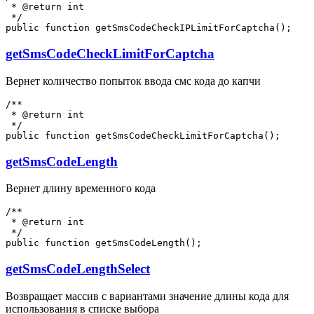
 * @return int

 */

getSmsCodeCheckLimitForCaptcha
Вернет количество попыток ввода смс кода до капчи
/**

 * @return int

 */

getSmsCodeLength
Вернет длину временного кода
/**

 * @return int

 */

getSmsCodeLengthSelect
Возвращает массив с вариантами значение длины кода для
использования в списке выбора