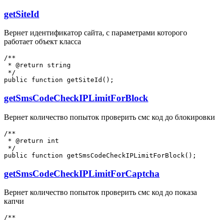
getSiteId
Вернет идентификатор сайта, с параметрами которого
работает объект класса
/**

 * @return string

 */

getSmsCodeCheckIPLimitForBlock
Вернет количество попыток проверить смс код до блокировки
/**

 * @return int

 */

getSmsCodeCheckIPLimitForCaptcha
Вернет количество попыток проверить смс код до показа
капчи
/**
