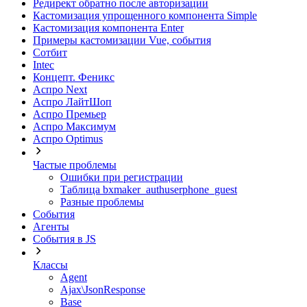
Редирект обратно после авторизации
Кастомизация упрощенного компонента Simple
Кастомизация компонента Enter
Примеры кастомизации Vue, события
Сотбит
Intec
Концепт. Феникс
Аспро Next
Аспро ЛайтШоп
Аспро Премьер
Аспро Максимум
Аспро Optimus
Частые проблемы
Ошибки при регистрации
Таблица bxmaker_authuserphone_guest
Разные проблемы
События
Агенты
События в JS
Классы
Agent
Ajax\JsonResponse
Base