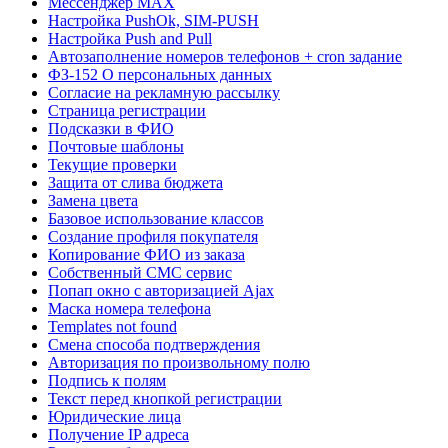
Мессенджер MAX
Настройка PushOk, SIM-PUSH
Настройка Push and Pull
Автозаполнение номеров телефонов + cron задание
ФЗ-152 О персональных данных
Согласие на рекламную рассылку
Страница регистрации
Подсказки в ФИО
Почтовые шаблоны
Текущие проверки
Защита от слива бюджета
Замена цвета
Базовое использование классов
Создание профиля покупателя
Копирование ФИО из заказа
Собственный СМС сервис
Попап окно с авторизацией Ajax
Маска номера телефона
Templates not found
Смена способа подтверждения
Авторизация по произвольному полю
Подпись к полям
Текст перед кнопкой регистрации
Юридические лица
Получение IP адреса