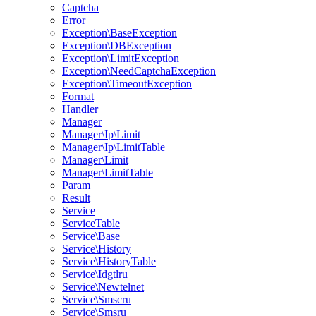
Captcha
Error
Exception\BaseException
Exception\DBException
Exception\LimitException
Exception\NeedCaptchaException
Exception\TimeoutException
Format
Handler
Manager
Manager\Ip\Limit
Manager\Ip\LimitTable
Manager\Limit
Manager\LimitTable
Param
Result
Service
ServiceTable
Service\Base
Service\History
Service\HistoryTable
Service\Idgtlru
Service\Newtelnet
Service\Smscru
Service\Smsru