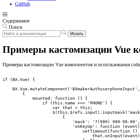
GitHub
Содержимое
Поиск
Искать
Примеры кастомизации Vue к
Примеры кастомизации Vue комопнентов и исопльзования соб