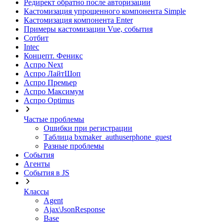
Редирект обратно после авторизации
Кастомизация упрощенного компонента Simple
Кастомизация компонента Enter
Примеры кастомизации Vue, события
Сотбит
Intec
Концепт. Феникс
Аспро Next
Аспро ЛайтШоп
Аспро Премьер
Аспро Максимум
Аспро Optimus
Частые проблемы
Ошибки при регистрации
Таблица bxmaker_authuserphone_guest
Разные проблемы
События
Агенты
События в JS
Классы
Agent
Ajax\JsonResponse
Base