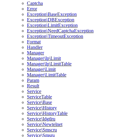
Captcha
Error
Exception\BaseException
Exception\DBException
Exception\LimitException
Exception\NeedCaptchaException
Exception\TimeoutException
Format
Handler
Manager
Manager\Ip\Limit
Manager\Ip\LimitTable
Manager\Limit
Manager\LimitTable
Param
Result
Service
ServiceTable
Service\Base
Service\History
Service\HistoryTable
Service\Idgtlru
Service\Newtelnet
Service\Smscru
Service\Smsru