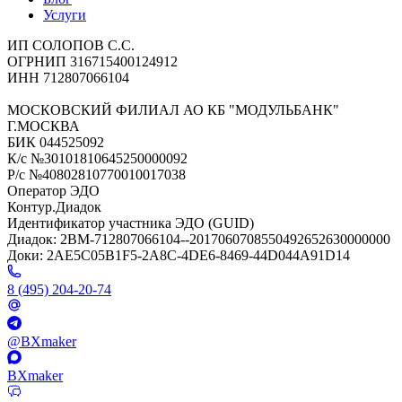
Услуги
ИП СОЛОПОВ С.С.
ОГРНИП 316715400124912
ИНН 712807066104
МОСКОВСКИЙ ФИЛИАЛ АО КБ "МОДУЛЬБАНК"
Г.МОСКВА
БИК 044525092
К/с №30101810645250000092
Р/с №40802810770010017038
Оператор ЭДО
Контур.Диадок
Идентификатор участника ЭДО (GUID)
Диадок: 2BM-712807066104--2017060708550492652630000000
Доки: 2AE5C05B1F5-2A8C-4DE6-8469-44D044A91D14
8 (495) 204-20-74
@BXmaker
BXmaker