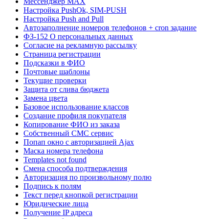
Мессенджер MAX
Настройка PushOk, SIM-PUSH
Настройка Push and Pull
Автозаполнение номеров телефонов + cron задание
ФЗ-152 О персональных данных
Согласие на рекламную рассылку
Страница регистрации
Подсказки в ФИО
Почтовые шаблоны
Текущие проверки
Защита от слива бюджета
Замена цвета
Базовое использование классов
Создание профиля покупателя
Копирование ФИО из заказа
Собственный СМС сервис
Попап окно с авторизацией Ajax
Маска номера телефона
Templates not found
Смена способа подтверждения
Авторизация по произвольному полю
Подпись к полям
Текст перед кнопкой регистрации
Юридические лица
Получение IP адреса