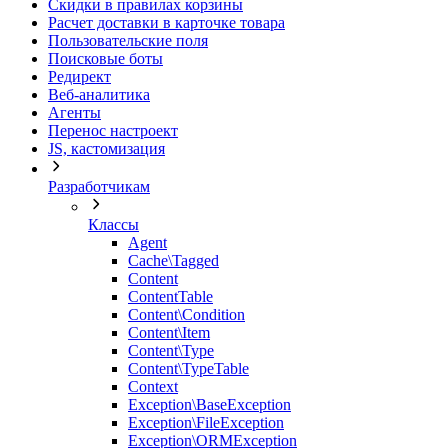
Скидки в правилах корзины
Расчет доставки в карточке товара
Пользовательские поля
Поисковые боты
Редирект
Веб-аналитика
Агенты
Перенос настроект
JS, кастомизация
Разработчикам
Классы
Agent
Cache\Tagged
Content
ContentTable
Content\Condition
Content\Item
Content\Type
Content\TypeTable
Context
Exception\BaseException
Exception\FileException
Exception\ORMException