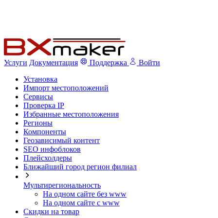
Услуги
Документация
Поддержка
Войти
Установка
Импорт местоположений
Сервисы
Проверка IP
Избранные местоположения
Регионы
Компоненты
Геозависимый контент
SEO инфоблоков
Плейсхолдеры
Ближайший город регион филиал
Мультирегиональность
На одном сайте без www
На одном сайте с www
Скидки на товар