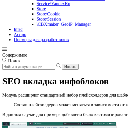
Service\YandexRu
Store
Store\Cookie
Store\Session
\CBXmaker_GeoIP_Manager
Intec
Аспро
Премеры для разработчиков
Содержимое
Поиск
Искать
SEO вкладка инфоблоков
Модуль расширяет стандартный набор плейсхолдеров для шаблон
Состав плейсхолдеров может меняться в зависимости от к
В данном случае для примера добавлено было кастомизирован