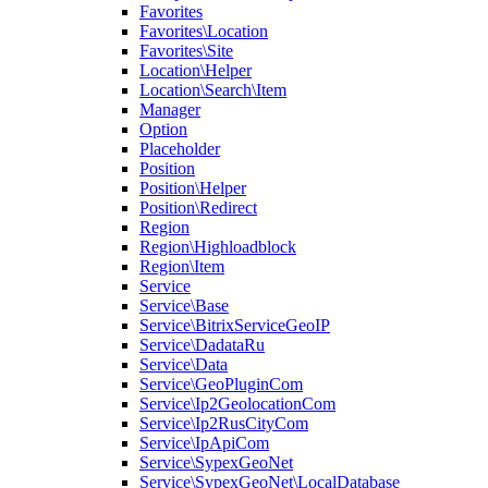
Favorites
Favorites\Location
Favorites\Site
Location\Helper
Location\Search\Item
Manager
Option
Placeholder
Position
Position\Helper
Position\Redirect
Region
Region\Highloadblock
Region\Item
Service
Service\Base
Service\BitrixServiceGeoIP
Service\DadataRu
Service\Data
Service\GeoPluginCom
Service\Ip2GeolocationCom
Service\Ip2RusCityCom
Service\IpApiCom
Service\SypexGeoNet
Service\SypexGeoNet\LocalDatabase