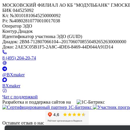
МОСКОВСКИЙ ФИЛИАЛ АО КБ "МОДУЛЬБАНК" Г.МОСК
БИК 044525092
К/с №30101810645250000092
Р/с №40802810770010017038
Оператор ЭДО
Контур.Диадок
Идентификатор участника ЭДО (GUID)
Диадок: 2BM-712807066104--2017060708550492652630000000
Доки: 2AE5C05B1F5-2A8C-4DE6-8469-44D044A91D14
8 (495) 204-20-74
@BXmaker
BXmaker
Чат с поддержкой
Разработка и поддержка сайтов на
Оставьте отзыв о нас