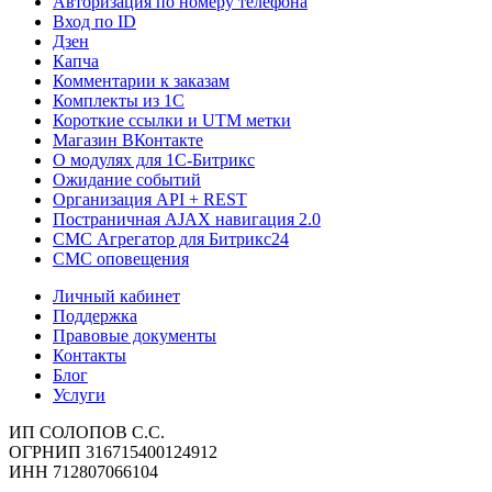
Авторизация по номеру телефона
Вход по ID
Дзен
Капча
Комментарии к заказам
Комплекты из 1C
Короткие ссылки и UTM метки
Магазин ВКонтакте
О модулях для 1С-Битрикс
Ожидание событий
Организация API + REST
Постраничная AJAX навигация 2.0
СМС Агрегатор для Битрикс24
СМС оповещения
Личный кабинет
Поддержка
Правовые документы
Контакты
Блог
Услуги
ИП СОЛОПОВ С.С.
ОГРНИП 316715400124912
ИНН 712807066104