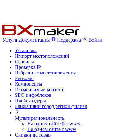
Услуги
Документация
Поддержка
Войти
Установка
Импорт местоположений
Сервисы
Проверка IP
Избранные местоположения
Регионы
Компоненты
Геозависимый контент
SEO инфоблоков
Плейсхолдеры
Ближайший город регион филиал
Мультирегиональность
На одном сайте без www
На одном сайте с www
Скидки на товар