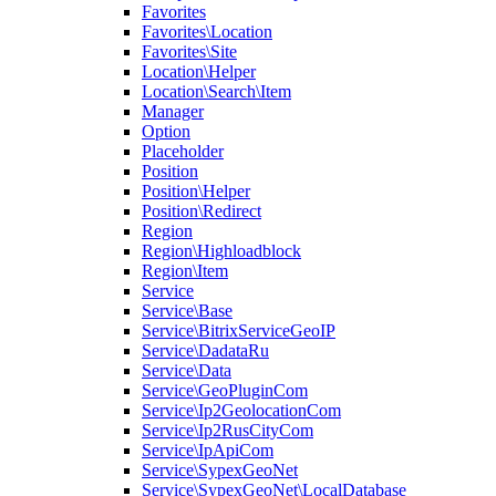
Favorites
Favorites\Location
Favorites\Site
Location\Helper
Location\Search\Item
Manager
Option
Placeholder
Position
Position\Helper
Position\Redirect
Region
Region\Highloadblock
Region\Item
Service
Service\Base
Service\BitrixServiceGeoIP
Service\DadataRu
Service\Data
Service\GeoPluginCom
Service\Ip2GeolocationCom
Service\Ip2RusCityCom
Service\IpApiCom
Service\SypexGeoNet
Service\SypexGeoNet\LocalDatabase