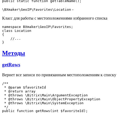
-
\BXmaker\GeoIP\Favorites\Location
Класс для работы с местоположениями избранного списка
namespace BXmaker\GeoIP\Favorites;

class Location

{

    //...

Методы
getRows
Вернет все записи по привязанным местоположениям к списку
/**

 * @param $favoriteId

 * @return array

 * @throws \Bitrix\Main\ArgumentException

 * @throws \Bitrix\Main\ObjectPropertyException

 * @throws \Bitrix\Main\SystemException

 */
