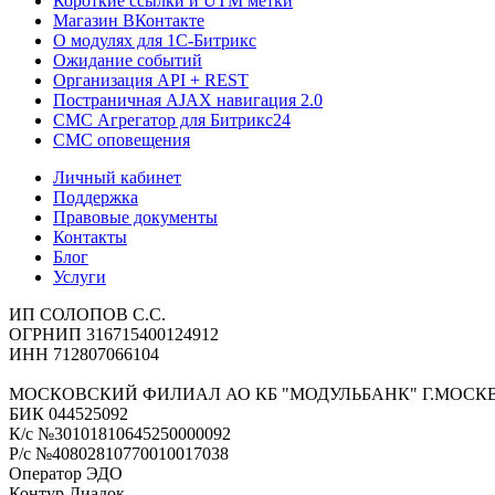
Короткие ссылки и UTM метки
Магазин ВКонтакте
О модулях для 1С-Битрикс
Ожидание событий
Организация API + REST
Постраничная AJAX навигация 2.0
СМС Агрегатор для Битрикс24
СМС оповещения
Личный кабинет
Поддержка
Правовые документы
Контакты
Блог
Услуги
ИП СОЛОПОВ С.С.
ОГРНИП 316715400124912
ИНН 712807066104
МОСКОВСКИЙ ФИЛИАЛ АО КБ "МОДУЛЬБАНК" Г.МОСК
БИК 044525092
К/с №30101810645250000092
Р/с №40802810770010017038
Оператор ЭДО
Контур.Диадок