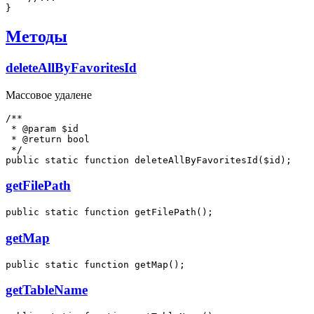
Методы
deleteAllByFavoritesId
Массовое удалене
/**

 * @param $id

 * @return bool

 */

getFilePath
getMap
getTableName