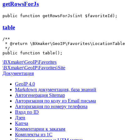
getRowsForJs
table
/**

 * @return \BXmaker\GeoIP\Favorites\LocationTable

 */

\BXmaker\GeoIP\Favorites
\BXmaker\GeoIP\Favorites\Site
Документация
GeoIP 4.0
Markdown документация, база знаний
Автогенерация Sitemap
Авторизация по коду из Email письма
Авторизация по номеру телефона
Вход по ID
Дзен
Капча
Комментарии к заказам
Комплекты из 1C