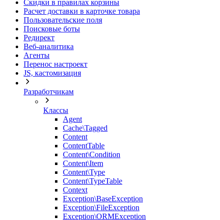
Скидки в правилах корзины
Расчет доставки в карточке товара
Пользовательские поля
Поисковые боты
Редирект
Веб-аналитика
Агенты
Перенос настроект
JS, кастомизация
Разработчикам
Классы
Agent
Cache\Tagged
Content
ContentTable
Content\Condition
Content\Item
Content\Type
Content\TypeTable
Context
Exception\BaseException
Exception\FileException
Exception\ORMException