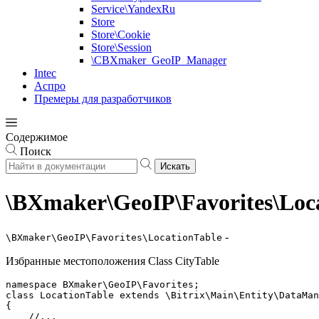
Service\YandexRu
Store
Store\Cookie
Store\Session
\CBXmaker_GeoIP_Manager
Intec
Аспро
Премеры для разработчиков
Содержимое
Поиск
Искать
\BXmaker\GeoIP\Favorites\Loc
-
\BXmaker\GeoIP\Favorites\LocationTable
Избранные местоположения Class CityTable
namespace BXmaker\GeoIP\Favorites;

class LocationTable extends \Bitrix\Main\Entity\DataMan
{

    //...
