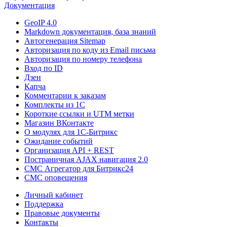
Документация
GeoIP 4.0
Markdown документация, база знаний
Автогенерация Sitemap
Авторизация по коду из Email письма
Авторизация по номеру телефона
Вход по ID
Дзен
Капча
Комментарии к заказам
Комплекты из 1C
Короткие ссылки и UTM метки
Магазин ВКонтакте
О модулях для 1С-Битрикс
Ожидание событий
Организация API + REST
Постраничная AJAX навигация 2.0
СМС Агрегатор для Битрикс24
СМС оповещения
Личный кабинет
Поддержка
Правовые документы
Контакты