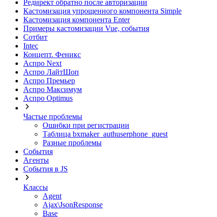
Редирект обратно после авторизации
Кастомизация упрощенного компонента Simple
Кастомизация компонента Enter
Примеры кастомизации Vue, события
Сотбит
Intec
Концепт. Феникс
Аспро Next
Аспро ЛайтШоп
Аспро Премьер
Аспро Максимум
Аспро Optimus
Частые проблемы
Ошибки при регистрации
Таблица bxmaker_authuserphone_guest
Разные проблемы
События
Агенты
События в JS
Классы
Agent
Ajax\JsonResponse
Base