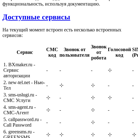
функциональность, используя документацию.
Доступные сервисы
На текущий момент встроен есть несколько встроенных
сервисов:
Звонок
СМС
Звонок от
Голосовой
SI
Сервис
от
код
пользователя
код
(P
робота
1. BXmaker.ru -
Сервис
-
-
-
⊹
-
авторизации
2. new-tel.net - Нью-
-
⊹
⊹
-
-
Тел
3. sms-uslugi.ru -
⊹
-
⊹
⊹
-
СМС Услуги
4. sms-agent.ru -
⊹
-
⊹
-
-
СМС-Агент
5. callpassword.ru -
-
-
⊹
-
-
Call Password
6. greensms.ru -
⊹
⊹
⊹
⊹
⊹
GREENSMS