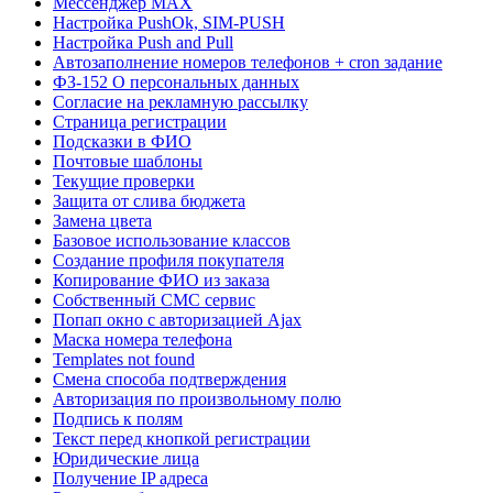
Мессенджер MAX
Настройка PushOk, SIM-PUSH
Настройка Push and Pull
Автозаполнение номеров телефонов + cron задание
ФЗ-152 О персональных данных
Согласие на рекламную рассылку
Страница регистрации
Подсказки в ФИО
Почтовые шаблоны
Текущие проверки
Защита от слива бюджета
Замена цвета
Базовое использование классов
Создание профиля покупателя
Копирование ФИО из заказа
Собственный СМС сервис
Попап окно с авторизацией Ajax
Маска номера телефона
Templates not found
Смена способа подтверждения
Авторизация по произвольному полю
Подпись к полям
Текст перед кнопкой регистрации
Юридические лица
Получение IP адреса