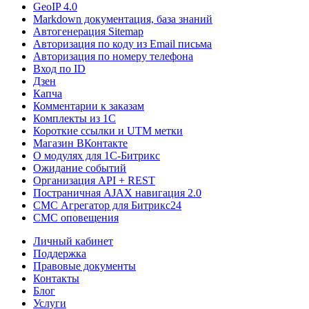
GeoIP 4.0
Markdown документация, база знаний
Автогенерация Sitemap
Авторизация по коду из Email письма
Авторизация по номеру телефона
Вход по ID
Дзен
Капча
Комментарии к заказам
Комплекты из 1C
Короткие ссылки и UTM метки
Магазин ВКонтакте
О модулях для 1С-Битрикс
Ожидание событий
Организация API + REST
Постраничная AJAX навигация 2.0
СМС Агрегатор для Битрикс24
СМС оповещения
Личный кабинет
Поддержка
Правовые документы
Контакты
Блог
Услуги