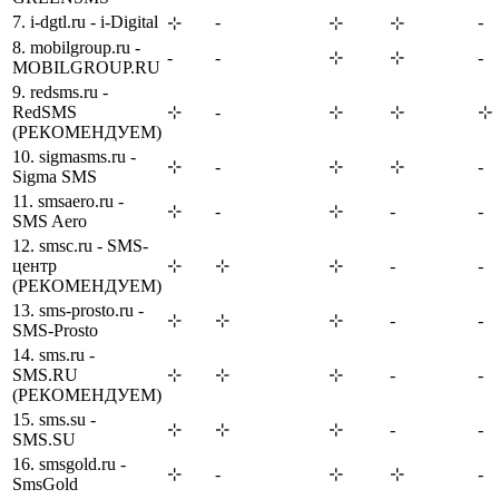
7. i-dgtl.ru - i-Digital
-
-
⊹
⊹
⊹
8. mobilgroup.ru -
-
-
⊹
⊹
-
MOBILGROUP.RU
9. redsms.ru -
RedSMS
⊹
-
⊹
⊹
⊹
(РЕКОМЕНДУЕМ)
10. sigmasms.ru -
⊹
-
⊹
⊹
-
Sigma SMS
11. smsaero.ru -
⊹
-
⊹
-
-
SMS Aero
12. smsc.ru - SMS-
центр
⊹
⊹
⊹
-
-
(РЕКОМЕНДУЕМ)
13. sms-prosto.ru -
⊹
⊹
⊹
-
-
SMS-Prosto
14. sms.ru -
SMS.RU
⊹
⊹
⊹
-
-
(РЕКОМЕНДУЕМ)
15. sms.su -
⊹
⊹
⊹
-
-
SMS.SU
16. smsgold.ru -
⊹
-
⊹
⊹
-
SmsGold