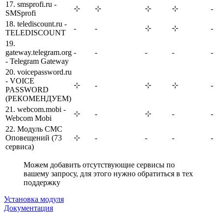
17. smsprofi.ru -
⊹
⊹
⊹
⊹
-
SMSprofi
18. telediscount.ru -
-
-
⊹
⊹
-
TELEDISCOUNT
19.
gateway.telegram.org
-
-
-
-
-
- Telegram Gateway
20. voicepassword.ru
- VOICE
⊹
-
⊹
⊹
-
PASSWORD
(РЕКОМЕНДУЕМ)
21. webcom.mobi -
⊹
-
⊹
-
-
Webcom Mobi
22. Модуль СМС
Оповещений (73
⊹
-
-
-
-
сервиса)
Можем добавить отсутствующие сервисы по
вашему запросу, для этого нужно обратиться в тех
поддержку
Установка модуля
Документация