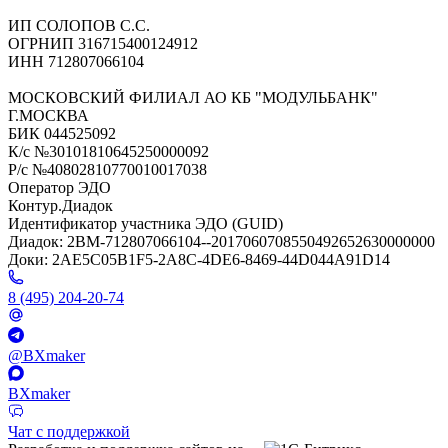
ИП СОЛОПОВ С.С.
ОГРНИП 316715400124912
ИНН 712807066104
МОСКОВСКИЙ ФИЛИАЛ АО КБ "МОДУЛЬБАНК"
Г.МОСКВА
БИК 044525092
К/с №30101810645250000092
Р/с №40802810770010017038
Оператор ЭДО
Контур.Диадок
Идентификатор участника ЭДО (GUID)
Диадок: 2BM-712807066104--2017060708550492652630000000
Доки: 2AE5C05B1F5-2A8C-4DE6-8469-44D044A91D14
8 (495) 204-20-74
@BXmaker
BXmaker
Чат с поддержкой