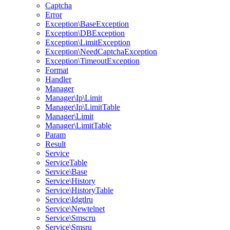
Captcha
Error
Exception\BaseException
Exception\DBException
Exception\LimitException
Exception\NeedCaptchaException
Exception\TimeoutException
Format
Handler
Manager
Manager\Ip\Limit
Manager\Ip\LimitTable
Manager\Limit
Manager\LimitTable
Param
Result
Service
ServiceTable
Service\Base
Service\History
Service\HistoryTable
Service\Idgtlru
Service\Newtelnet
Service\Smscru
Service\Smsru