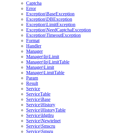
Captcha
Error
Exception\BaseException
Exception\DBException
Exception\LimitException
Exception\NeedCaptchaException
Exception\TimeoutException
Format
Handler
Manager
Manager\Ip\Limit
Manager\Ip\LimitTable
Manager\Limit
Manager\LimitTable
Param
Result
Service
ServiceTable
Service\Base
Service\History
Service\HistoryTable
Service\Idgtlru
Service\Newtelnet
Service\Smscru
Service\Smsru