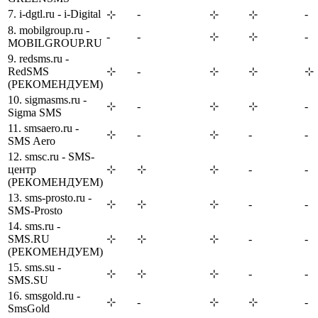
7. i-dgtl.ru - i-Digital
-
-
⊹
⊹
⊹
8. mobilgroup.ru -
-
-
⊹
⊹
-
MOBILGROUP.RU
9. redsms.ru -
RedSMS
⊹
-
⊹
⊹
⊹
(РЕКОМЕНДУЕМ)
10. sigmasms.ru -
⊹
-
⊹
⊹
-
Sigma SMS
11. smsaero.ru -
⊹
-
⊹
-
-
SMS Aero
12. smsc.ru - SMS-
центр
⊹
⊹
⊹
-
-
(РЕКОМЕНДУЕМ)
13. sms-prosto.ru -
⊹
⊹
⊹
-
-
SMS-Prosto
14. sms.ru -
SMS.RU
⊹
⊹
⊹
-
-
(РЕКОМЕНДУЕМ)
15. sms.su -
⊹
⊹
⊹
-
-
SMS.SU
16. smsgold.ru -
⊹
-
⊹
⊹
-
SmsGold