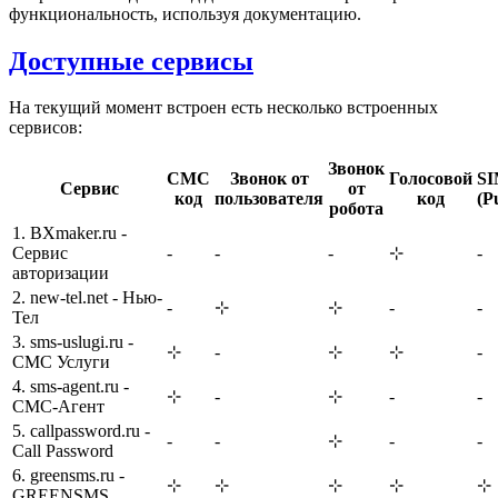
функциональность, используя документацию.
Доступные сервисы
На текущий момент встроен есть несколько встроенных
сервисов:
Звонок
СМС
Звонок от
Голосовой
SI
Сервис
от
код
пользователя
код
(P
робота
1. BXmaker.ru -
Сервис
-
-
-
⊹
-
авторизации
2. new-tel.net - Нью-
-
⊹
⊹
-
-
Тел
3. sms-uslugi.ru -
⊹
-
⊹
⊹
-
СМС Услуги
4. sms-agent.ru -
⊹
-
⊹
-
-
СМС-Агент
5. callpassword.ru -
-
-
⊹
-
-
Call Password
6. greensms.ru -
⊹
⊹
⊹
⊹
⊹
GREENSMS