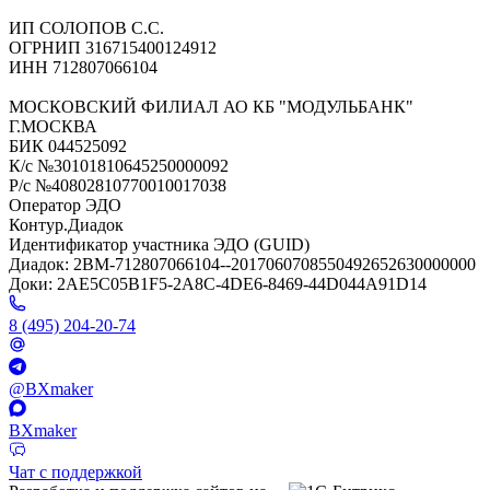
ИП СОЛОПОВ С.С.
ОГРНИП 316715400124912
ИНН 712807066104
МОСКОВСКИЙ ФИЛИАЛ АО КБ "МОДУЛЬБАНК"
Г.МОСКВА
БИК 044525092
К/с №30101810645250000092
Р/с №40802810770010017038
Оператор ЭДО
Контур.Диадок
Идентификатор участника ЭДО (GUID)
Диадок: 2BM-712807066104--2017060708550492652630000000
Доки: 2AE5C05B1F5-2A8C-4DE6-8469-44D044A91D14
8 (495) 204-20-74
@BXmaker
BXmaker
Чат с поддержкой