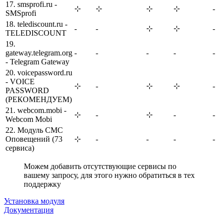
17. smsprofi.ru -
⊹
⊹
⊹
⊹
-
SMSprofi
18. telediscount.ru -
-
-
⊹
⊹
-
TELEDISCOUNT
19.
gateway.telegram.org
-
-
-
-
-
- Telegram Gateway
20. voicepassword.ru
- VOICE
⊹
-
⊹
⊹
-
PASSWORD
(РЕКОМЕНДУЕМ)
21. webcom.mobi -
⊹
-
⊹
-
-
Webcom Mobi
22. Модуль СМС
Оповещений (73
⊹
-
-
-
-
сервиса)
Можем добавить отсутствующие сервисы по
вашему запросу, для этого нужно обратиться в тех
поддержку
Установка модуля
Документация