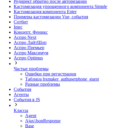
Редирект обратно после авторизации
Кастомизация упрощенного компонента Simple
Кастомизация компонента Enter
Примеры кастомизации Vue, события
Сотбит
Intec
Концепт. Феникс
Аспро Next
Аспро ЛайтШоп
Аспро Премьер
Аспро Максимум
Аспро Optimus
Частые проблемы
Ошибки при регистрации
Таблица bxmaker_authuserphone_guest
Разные проблемы
События
Агенты
События в JS
Классы
Agent
Ajax\JsonResponse
Base