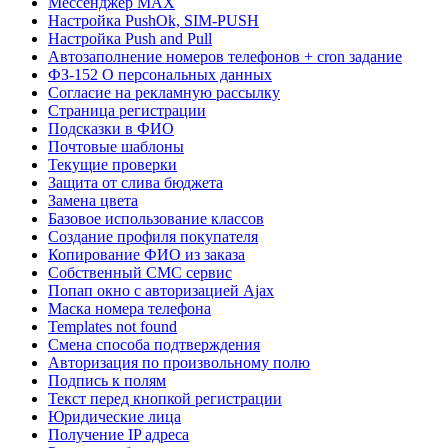
Мессенджер MAX
Настройка PushOk, SIM-PUSH
Настройка Push and Pull
Автозаполнение номеров телефонов + cron задание
ФЗ-152 О персональных данных
Согласие на рекламную рассылку
Страница регистрации
Подсказки в ФИО
Почтовые шаблоны
Текущие проверки
Защита от слива бюджета
Замена цвета
Базовое использование классов
Создание профиля покупателя
Копирование ФИО из заказа
Собственный СМС сервис
Попап окно с авторизацией Ajax
Маска номера телефона
Templates not found
Смена способа подтверждения
Авторизация по произвольному полю
Подпись к полям
Текст перед кнопкой регистрации
Юридические лица
Получение IP адреса