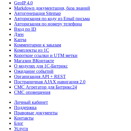
GeoIP 4.0
Markdown документация, база знаний
Автогенерация Sitemap
Авторизация по коду из Email письма
Авторизация по номеру телефона
Вход по ID
Дзен
Капча
Комментарии к заказам
Комплекты из 1C
Короткие ссылки и UTM метки
Магазин ВКонтакте
О модулях для 1С-Битрикс
Ожидание событий
Организация API + REST
Постраничная AJAX навигация 2.0
СМС Агрегатор для Битрикс24
СМС оповещения
Личный кабинет
Поддержка
Правовые документы
Контакты
Блог
Услуги