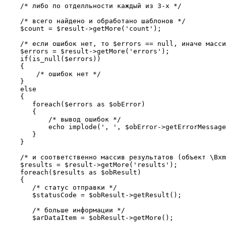
    /* либо по отделльности каждый из 3-х */

    /* всего найдено и обработано шаблонов */

    $count = $result->getMore('count');

    /* если ошибок нет, то $errors == null, иначе масси
    $errors = $result->getMore('errors');

    if(is_null($errors))

    {

        /* ошибок нет */

    }

    else

    {

       foreach($errors as $obError)

       {

           /* вывод ошибок */

           echo implode(', ', $obError->getErrorMessage
       }

    }

    /* и соответственно массив результатов (объект \Bxm
    $results = $result->getMore('results');

    foreach($results as $obResult)

    {

       /* статус отправки */

       $statusCode = $obResult->getResult();

       /* больше информации */

       $arDataItem = $obResult->getMore();
