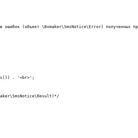
в ошибок (объект \Bxmaker\SmsNotice\Error) полученных пр
s()) . '<br>';

aker\SmsNotice\Result)*/
