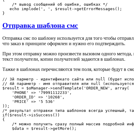
    /* вывод сообщений об ошибке, ошибках */

   echo implode(', ', $result->getErrorMessages();

Отправка шаблона смс
Отправка смс по шаблону используется для того чтобы отправ
что заказ в принципе оформлен и нужно его подтверждить.
При этом отправку можно произвести вызовом одного метода, не
текст получатели, копии получателей задаются в шаблонах.
Тажке в шаблонах перечисляются тем поля, которые будут в см
// 3й парметр - идентификато сайта или null (будет испо
// 4й параметр - имя отправителя или null (используется
$result = $oManager->sendTemplate('ORDER_NEW', array(

    'PHONE' => '79991112233',

    'ORDER_ID' => '10268',

    'PRICE' => '5 536'

));

/* результат отправки типа шаблонов всегда успешный, та
if($result->isSuccess())

{

    /* можно получить сразу полный массив подробной инф
    $data = $result->getMore();
