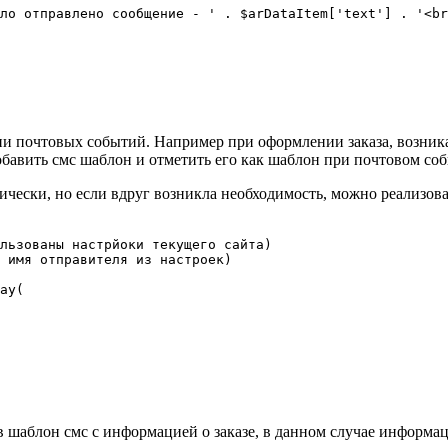
ло отправлено сообщение - ' . $arDataItem['text'] . '<br
и почтовых событий. Например при оформлении заказа, возникае
бавить смс шаблон и отметить его как шаблон при почтовом со
чески, но если вдруг возникла необходимость, можно реализова
льзованы настрйоки текущего сайта)

 имя отправителя из настроек)

ay(

в шаблон смс с информацией о заказе, в данном случае информац