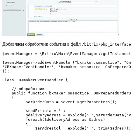
Добавляем обработчик события в файл
/bitrix/php_interface
$eventManager = \Bitrix\Main\EventManager::getInstance(
$eventManager->addEventHandler("bxmaker.smsnotice", "On
'CBXmakerEventHandler', 'bxmaker_smsnotice__OnPreparedO
)); 

Class CBXmakerEventHandler { 

    // обоработчик ---- 

    public function bxmaker_smsnotice__OnPreparedOrderD
    {

          $arOrderData = $event->getParameters();

          $codFiliala = '';

          $deliveryAdress = explode(',',$arOrderData['P
          foreach($deliveryAdress as $adres)

          {

              $arAdresCol = explode(':', trim($adres));
