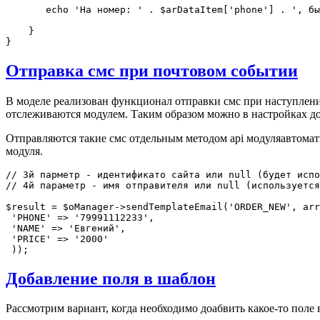
       echo 'На номер: ' . $arDataItem['phone'] . ', бы
    }

Отправка смс при почтовом событии
В моделе реализован функционал отправки смс при наступлени
отслеживаются модулем. Таким образом можно в настройках до
Отправляются такие смс отдельным методом api модуляавтомати
модуля.
// 3й парметр - идентификато сайта или null (будет испо
// 4й параметр - имя отправителя или null (используется
$result = $oManager->sendTemplateEmail('ORDER_NEW', arr
 'PHONE' => '79991112233',

 'NAME' => 'Евгений',

 'PRICE' => '2000'

Добавление поля в шаблон
Рассмотрим вариант, когда необходимо доабвить какое-то поле 