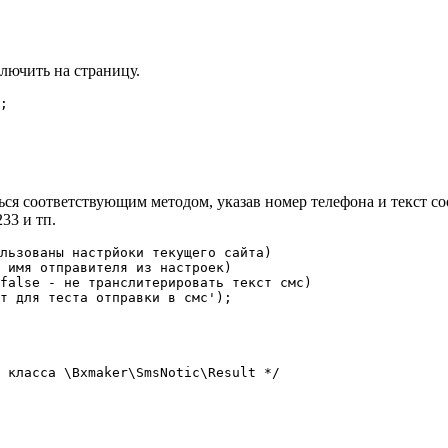
лючить на страницу.
; 

ься соответствующим методом, указав номер телефона и текст с
33 и тп.
льзованы настрйоки текущего сайта)

 имя отправителя из настроек)

false - не транслитерировать текст смс)

т для теста отправки в смс');

 класса \Bxmaker\SmsNotic\Result */
