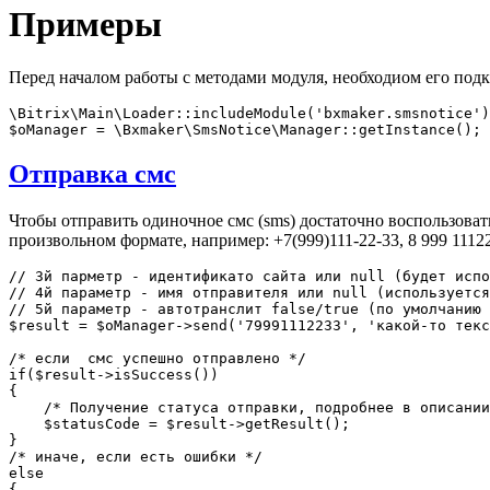
Примеры
Перед началом работы с методами модуля, необходиом его подк
\Bitrix\Main\Loader::includeModule('bxmaker.smsnotice')
Отправка смс
Чтобы отправить одиночное смс (sms) достаточно воспользоват
произвольном формате, например: +7(999)111-22-33, 8 999 11122
// 3й парметр - идентификато сайта или null (будет испо
// 4й параметр - имя отправителя или null (используется
// 5й параметр - автотранслит false/true (по умолчанию 
$result = $oManager->send('79991112233', 'какой-то текс
/* если  смс успешно отправлено */

if($result->isSuccess())

{

    /* Получение статуса отправки, подробнее в описании
    $statusCode = $result->getResult();

}

/* иначе, если есть ошибки */

else

{
