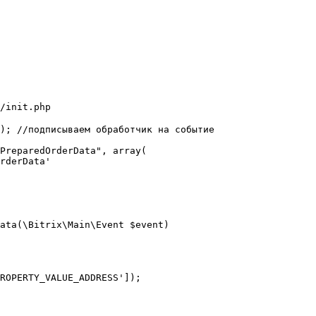
/init.php
); //подписываем обработчик на событие 

PreparedOrderData", array(

rderData'

ata(\Bitrix\Main\Event $event)

ROPERTY_VALUE_ADDRESS']);
