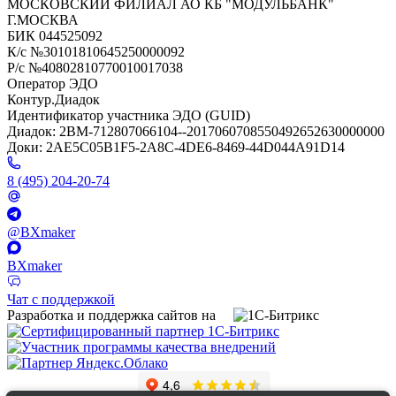
МОСКОВСКИЙ ФИЛИАЛ АО КБ "МОДУЛЬБАНК"
Г.МОСКВА
БИК 044525092
К/с №30101810645250000092
Р/с №40802810770010017038
Оператор ЭДО
Контур.Диадок
Идентификатор участника ЭДО (GUID)
Диадок: 2BM-712807066104--2017060708550492652630000000
Доки: 2AE5C05B1F5-2A8C-4DE6-8469-44D044A91D14
8 (495) 204-20-74
@BXmaker
BXmaker
Чат с поддержкой
Разработка и поддержка сайтов на