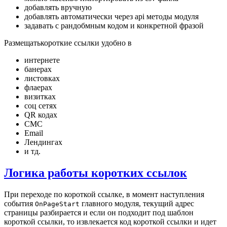
добавлять вручную
добавлять автоматически через api методы модуля
задавать с рандобмным кодом и конкретной фразой
Размещатькороткие ссылки удобно в
интернете
банерах
листовках
флаерах
визитках
соц сетях
QR кодах
СМС
Email
Лендингах
и тд.
Логика работы коротких ссылок
При переходе по короткой ссылке, в момент наступления
события
главного модуля, текущий адрес
OnPageStart
страницы разбирается и если он подходит под шаблон
короткой ссылки, то извлекается код короткой ссылки и идет