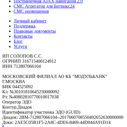
Постраничная AJAX навигация 2.0
СМС Агрегатор для Битрикс24
СМС оповещения
Личный кабинет
Поддержка
Правовые документы
Контакты
Блог
Услуги
ИП СОЛОПОВ С.С.
ОГРНИП 316715400124912
ИНН 712807066104
МОСКОВСКИЙ ФИЛИАЛ АО КБ "МОДУЛЬБАНК"
Г.МОСКВА
БИК 044525092
К/с №30101810645250000092
Р/с №40802810770010017038
Оператор ЭДО
Контур.Диадок
Идентификатор участника ЭДО (GUID)
Диадок: 2BM-712807066104--2017060708550492652630000000
Доки: 2AE5C05B1F5-2A8C-4DE6-8469-44D044A91D14