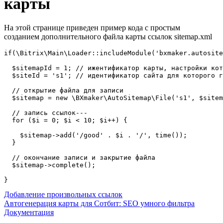
карты
На этой странице приведен пример кода с простым
созданием дополнительного файла карты ссылок sitemap.xml
if(\Bitrix\Main\Loader::includeModule('bxmaker.autosite
  $sitemapId = 1; // ижентификатор карты, настройки кот
  $siteId = 's1'; // идентификатор сайта для которого г
  // открытие файла для записи

  $sitemap = new \BXmaker\AutoSitemap\File('s1', $sitem
  // запись ссылок---

  for ($i = 0; $i < 10; $i++) {

    $sitemap->add('/good' . $i . '/', time());

  }

  // окончание записи и закрытие файла 

  $sitemap->complete();

Добавление произвольных ссылок
Автогенерация карты для Сотбит: SEO умного фильтра
Документация