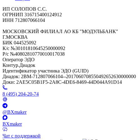
ИП СОЛОПОВ С.С.
ОГРНИП 316715400124912
ИНН 712807066104
МОСКОВСКИЙ ФИЛИАЛ АО КБ "МОДУЛЬБАНК"
Г.МОСКВА
БИК 044525092
К/с №30101810645250000092
Р/с №40802810770010017038
Оператор ЭДО
Контур.Диадок
Идентификатор участника ЭДО (GUID)
Диадок: 2BM-712807066104--2017060708550492652630000000
Доки: 2AE5C05B1F5-2A8C-4DE6-8469-44D044A91D14
8 (495) 204-20-74
@BXmaker
BXmaker
Чат с поддержкой