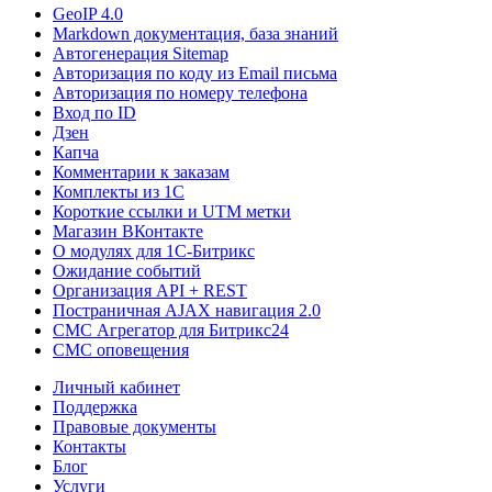
GeoIP 4.0
Markdown документация, база знаний
Автогенерация Sitemap
Авторизация по коду из Email письма
Авторизация по номеру телефона
Вход по ID
Дзен
Капча
Комментарии к заказам
Комплекты из 1C
Короткие ссылки и UTM метки
Магазин ВКонтакте
О модулях для 1С-Битрикс
Ожидание событий
Организация API + REST
Постраничная AJAX навигация 2.0
СМС Агрегатор для Битрикс24
СМС оповещения
Личный кабинет
Поддержка
Правовые документы
Контакты
Блог
Услуги