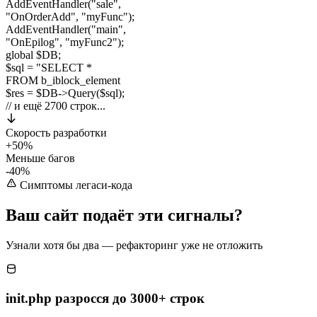
AddEventHandler
("sale",
"OnOrderAdd", "myFunc");
AddEventHandler
("main",
"OnEpilog", "myFunc2");
global
$DB
;
$sql =
"SELECT *
FROM b_iblock_element
$res =
$DB
->Query($sql);
// и ещё 2700 строк...
Скорость разработки
+50%
Меньше багов
-40%
Симптомы легаси-кода
Ваш сайт подаёт эти
сигналы?
Узнали хотя бы два — рефакторинг уже не отложить
init.php разросся до 3000+ строк