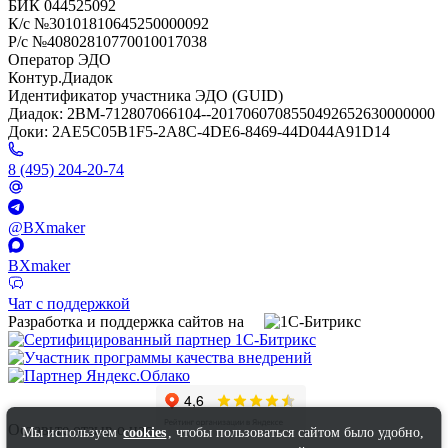
БИК 044525092
К/с №30101810645250000092
Р/с №40802810770010017038
Оператор ЭДО
Контур.Диадок
Идентификатор участника ЭДО (GUID)
Диадок: 2BM-712807066104--2017060708550492652630000000
Доки: 2AE5C05B1F5-2A8C-4DE6-8469-44D044A91D14
8 (495) 204-20-74
@BXmaker
BXmaker
Чат с поддержкой
Разработка и поддержка сайтов на
Оставьте отзыв о нас
Мы используем
cookies
, чтобы пользоваться сайтом было удобно,