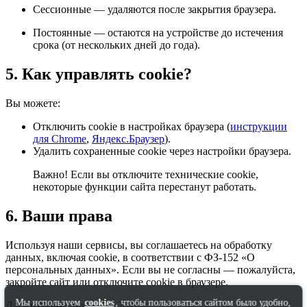
Сессионные — удаляются после закрытия браузера.
Постоянные — остаются на устройстве до истечения
срока (от нескольких дней до года).
5. Как управлять cookie?
Вы можете:
Отключить cookie в настройках браузера (
инструкции
для Chrome
,
Яндекс.Браузер
).
Удалить сохраненные cookie через настройки браузера.
Важно! Если вы отключите технические cookie,
некоторые функции сайта перестанут работать.
6. Ваши права
Используя наши сервисы, вы соглашаетесь на обработку
данных, включая cookie, в соответствии с ФЗ-152 «О
персональных данных». Если вы не согласны — пожалуйста,
закройте сайт или отключите cookie в браузере.
Мы используем
cookies
, чтобы пользоваться сайтом было удобно,
Дата публикации 15.07.2025 г.