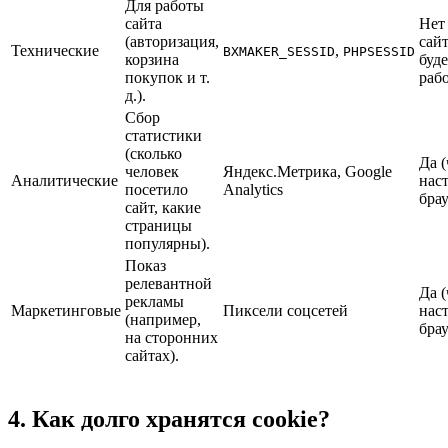
Для работы
сайта
Нет 
(авторизация,
сайт
Технические
,
BXMAKER_SESSID
PHPSESSID
корзина
буде
покупок и т.
рабо
д.).
Сбор
статистики
(сколько
Да (
человек
Яндекс.Метрика, Google
Аналитические
нас
посетило
Analytics
брау
сайт, какие
страницы
популярны).
Показ
релевантной
Да (
рекламы
Маркетинговые
Пиксели соцсетей
нас
(например,
брау
на сторонних
сайтах).
4. Как долго хранятся cookie?